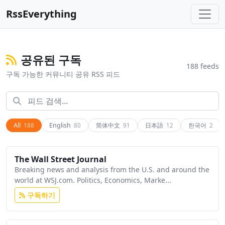
RssEverything
공유된 구독
188 feeds
구독 가능한 커뮤니티 공유 RSS 피드
All
English
简体中文
日本語
한국어
188
80
91
12
2
The Wall Street Journal
Breaking news and analysis from the U.S. and around the
world at WSJ.com. Politics, Economics, Marke...
구독하기