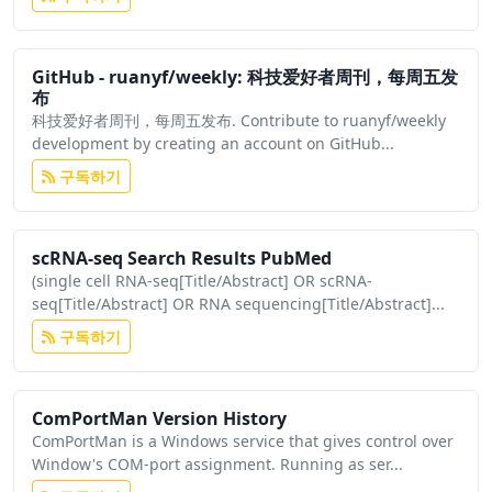
GitHub - ruanyf/weekly: 科技爱好者周刊，每周五发
布
科技爱好者周刊，每周五发布. Contribute to ruanyf/weekly
development by creating an account on GitHub...
구독하기
scRNA-seq Search Results PubMed
(single cell RNA-seq[Title/Abstract] OR scRNA-
seq[Title/Abstract] OR RNA sequencing[Title/Abstract]...
구독하기
ComPortMan Version History
ComPortMan is a Windows service that gives control over
Window's COM-port assignment. Running as ser...